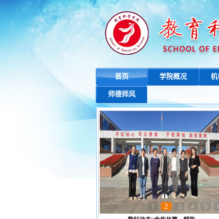
首页
学院概况
机
师德师风
1
2
3
4
5