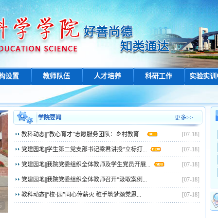
构设置
教师队伍
人才培养
科研工作
实验实训
学院要闻
更多>>
教科动态||“教心育才”志愿服务团队：乡村教育...
[07-18]
党建园地||学生第二党支部书记梁君讲授“立标打...
[07-18]
党建园地||我院党委组织全体教师及学生党员开展...
[07-18]
党建园地||我院党委组织全体教师召开“汲取案例...
[07-18]
教科动态||“校·园”同心传薪火 稚手筑梦颂党恩...
[07-18]
6